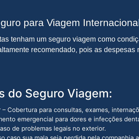
guro para Viagem Internaciona
stas tenham um seguro viagem como condiçã
 altamente recomendado, pois as despesas 
os do Seguro Viagem:
– Cobertura para consultas, exames, internaçõe
ento emergencial para dores e infecções dentá
caso de problemas legais no exterior.
o caso sua mala seja perdida pela companhia a