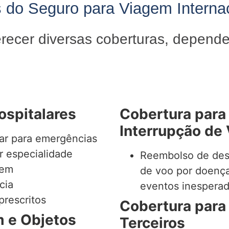
s do Seguro para Viagem Intern
recer diversas coberturas, depend
ospitalares
Cobertura para
Interrupção de
ar para emergências
 especialidade
Reembolso de des
gem
de voo por doença,
cia
eventos inespera
rescritos
Cobertura para
 e Objetos
Terceiros