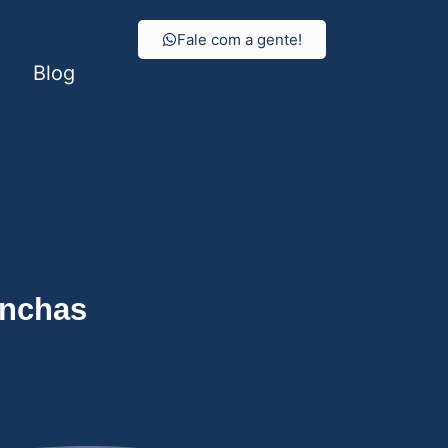
Fale com a gente!
Blog
onchas