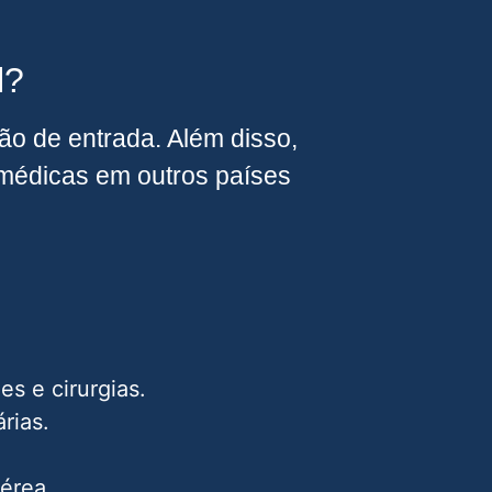
l?
o de entrada. Além disso,
médicas em outros países
s e cirurgias.
rias.
érea.