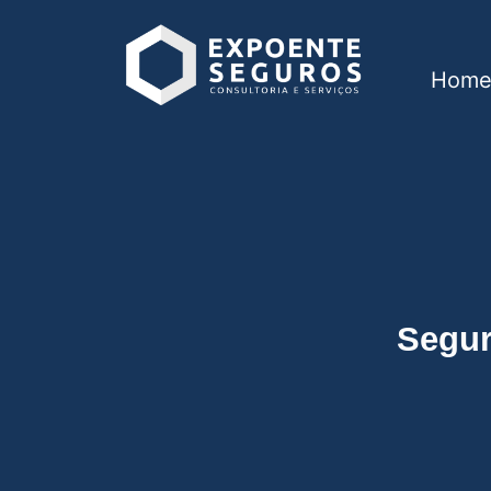
Hom
Seguro viagem int
Segur