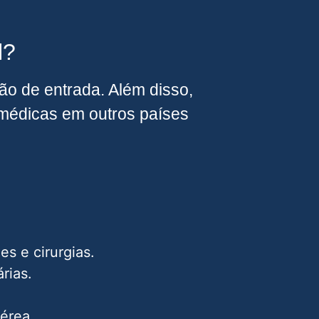
l?
o de entrada. Além disso,
médicas em outros países
s e cirurgias.
rias.
érea.