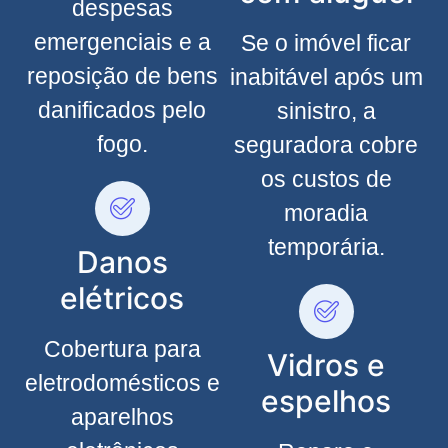
despesas
emergenciais e a
Se o imóvel ficar
reposição de bens
inabitável após um
danificados pelo
sinistro, a
fogo.
seguradora cobre
os custos de
moradia
temporária.
Danos
elétricos
Cobertura para
Vidros e
eletrodomésticos e
espelhos
aparelhos