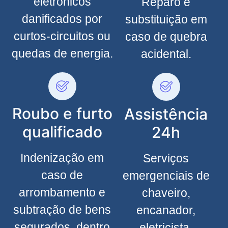
eletrônicos
Reparo e
danificados por
substituição em
curtos-circuitos ou
caso de quebra
quedas de energia.
acidental.
Roubo e furto
Assistência
qualificado
24h
Indenização em
Serviços
caso de
emergenciais de
arrombamento e
chaveiro,
subtração de bens
encanador,
segurados, dentro
eletricista,