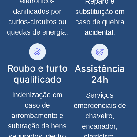
eletrônicos
Reparo e
danificados por
substituição em
curtos-circuitos ou
caso de quebra
quedas de energia.
acidental.
Roubo e furto
Assistência
qualificado
24h
Indenização em
Serviços
caso de
emergenciais de
arrombamento e
chaveiro,
subtração de bens
encanador,
segurados, dentro
eletricista,