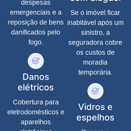
despesas
emergenciais e a
Se o imóvel ficar
reposição de bens
inabitável após um
danificados pelo
sinistro, a
fogo.
seguradora cobre
os custos de
moradia
temporária.
Danos
elétricos
Cobertura para
Vidros e
eletrodomésticos e
espelhos
aparelhos