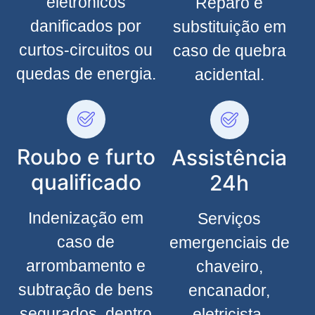
eletrônicos
Reparo e
danificados por
substituição em
curtos-circuitos ou
caso de quebra
quedas de energia.
acidental.
Roubo e furto
Assistência
qualificado
24h
Indenização em
Serviços
caso de
emergenciais de
arrombamento e
chaveiro,
subtração de bens
encanador,
segurados, dentro
eletricista,