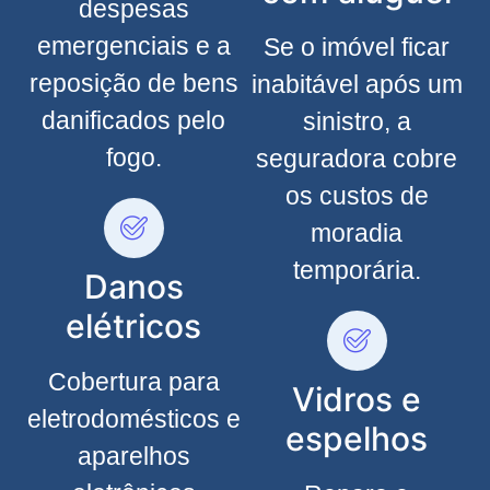
despesas
emergenciais e a
Se o imóvel ficar
reposição de bens
inabitável após um
danificados pelo
sinistro, a
fogo.
seguradora cobre
os custos de
moradia
temporária.
Danos
elétricos
Cobertura para
Vidros e
eletrodomésticos e
espelhos
aparelhos