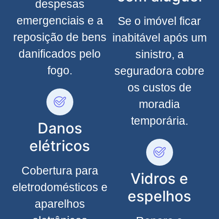
despesas
emergenciais e a
Se o imóvel ficar
reposição de bens
inabitável após um
danificados pelo
sinistro, a
fogo.
seguradora cobre
os custos de
moradia
temporária.
Danos
elétricos
Cobertura para
Vidros e
eletrodomésticos e
espelhos
aparelhos