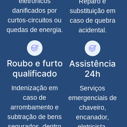
eletrônicos
Reparo e
danificados por
substituição em
curtos-circuitos ou
caso de quebra
quedas de energia.
acidental.
Roubo e furto
Assistência
qualificado
24h
Indenização em
Serviços
caso de
emergenciais de
arrombamento e
chaveiro,
subtração de bens
encanador,
segurados, dentro
eletricista,