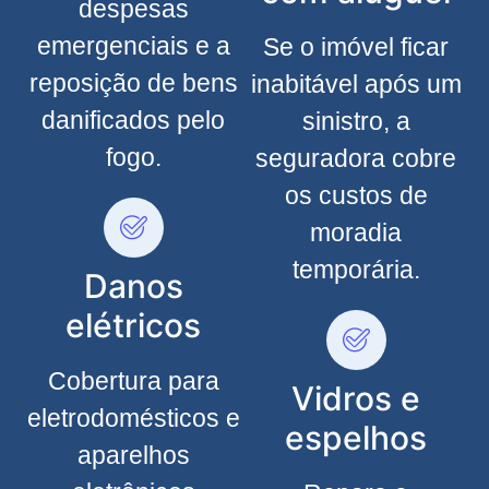
despesas
emergenciais e a
Se o imóvel ficar
reposição de bens
inabitável após um
danificados pelo
sinistro, a
fogo.
seguradora cobre
os custos de
moradia
temporária.
Danos
elétricos
Cobertura para
Vidros e
eletrodomésticos e
espelhos
aparelhos