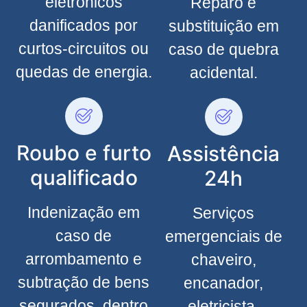
eletrônicos
Reparo e
danificados por
substituição em
curtos-circuitos ou
caso de quebra
quedas de energia.
acidental.
Roubo e furto
Assistência
qualificado
24h
Indenização em
Serviços
caso de
emergenciais de
arrombamento e
chaveiro,
subtração de bens
encanador,
segurados, dentro
eletricista,