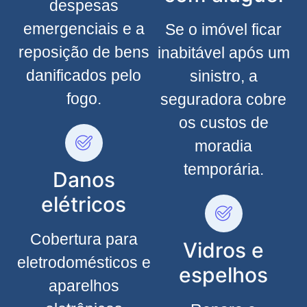
despesas
emergenciais e a
Se o imóvel ficar
reposição de bens
inabitável após um
danificados pelo
sinistro, a
fogo.
seguradora cobre
os custos de
moradia
temporária.
Danos
elétricos
Cobertura para
Vidros e
eletrodomésticos e
espelhos
aparelhos