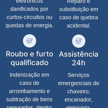
eletrônicos
Reparo e
danificados por
substituição em
curtos-circuitos ou
caso de quebra
quedas de energia.
acidental.
Roubo e furto
Assistência
qualificado
24h
Indenização em
Serviços
caso de
emergenciais de
arrombamento e
chaveiro,
subtração de bens
encanador,
segurados, dentro
eletricista,