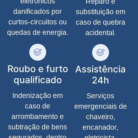
eletrônicos
Reparo e
danificados por
substituição em
curtos-circuitos ou
caso de quebra
quedas de energia.
acidental.
Roubo e furto
Assistência
qualificado
24h
Indenização em
Serviços
caso de
emergenciais de
arrombamento e
chaveiro,
subtração de bens
encanador,
segurados, dentro
eletricista,