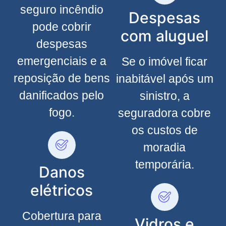
seguro incêndio
Despesas
pode cobrir
com aluguel
despesas
emergenciais e a
Se o imóvel ficar
reposição de bens
inabitável após um
danificados pelo
sinistro, a
fogo.
seguradora cobre
os custos de
moradia
temporária.
Danos
elétricos
Cobertura para
Vidros e