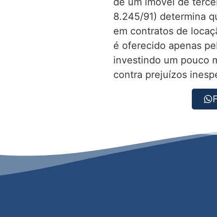
de um imovel de terceir
8.245/91) determina qu
em contratos de locaç
é oferecido apenas pel
investindo um pouco m
contra prejuízos inesp