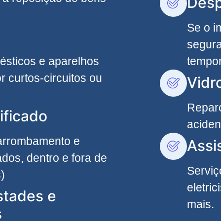
Desp
Se o i
segura
ésticos e aparelhos
tempor
r curtos-circuitos ou
Vidr
Reparo
ificado
aciden
 arrombamento e
Assi
dos, dentro e fora de
Serviç
)
eletri
stades e
mais.
s