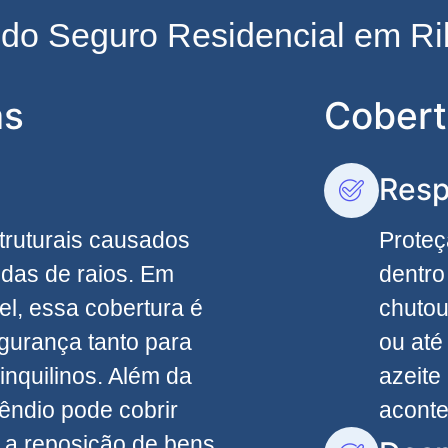
s do Seguro Residencial em Ri
as
Cobert
Resp
truturais causados
Proteç
edas de raios. Em
dentro
el, essa cobertura é
chutou
egurança tanto para
ou até
inquilinos. Além da
azeite
êndio pode cobrir
acont
 a reposição de bens