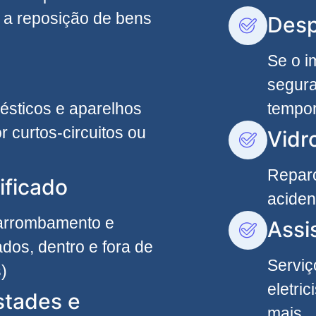
 a reposição de bens
Desp
Se o i
segura
ésticos e aparelhos
tempor
r curtos-circuitos ou
Vidr
Reparo
ificado
aciden
 arrombamento e
Assi
dos, dentro e fora de
Serviç
)
eletri
stades e
mais.