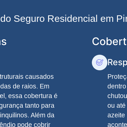
s do Seguro Residencial em P
as
Cobert
Resp
truturais causados
Proteç
edas de raios. Em
dentro
el, essa cobertura é
chutou
egurança tanto para
ou até
inquilinos. Além da
azeite
êndio pode cobrir
acont