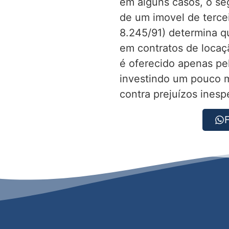
em alguns casos, o se
de um imovel de terceir
8.245/91) determina qu
em contratos de locaç
é oferecido apenas pel
investindo um pouco m
contra prejuízos inesp