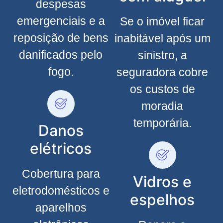
despesas
emergenciais e a
Se o imóvel ficar
reposição de bens
inabitável após um
danificados pelo
sinistro, a
fogo.
seguradora cobre
os custos de
moradia
temporária.
Danos
elétricos
Cobertura para
Vidros e
eletrodomésticos e
espelhos
aparelhos