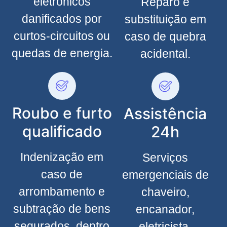
eletrônicos
Reparo e
danificados por
substituição em
curtos-circuitos ou
caso de quebra
quedas de energia.
acidental.
Roubo e furto
Assistência
qualificado
24h
Indenização em
Serviços
caso de
emergenciais de
arrombamento e
chaveiro,
subtração de bens
encanador,
segurados, dentro
eletricista,