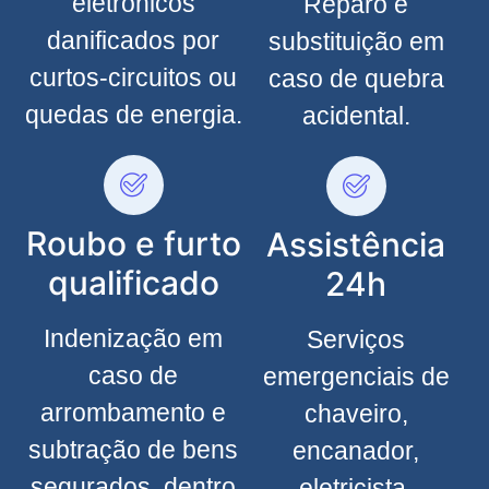
eletrônicos
Reparo e
danificados por
substituição em
curtos-circuitos ou
caso de quebra
quedas de energia.
acidental.
Roubo e furto
Assistência
qualificado
24h
Indenização em
Serviços
caso de
emergenciais de
arrombamento e
chaveiro,
subtração de bens
encanador,
segurados, dentro
eletricista,