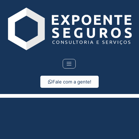
Fale com a gente!
Seguro Residencial em
Pariquera-açu