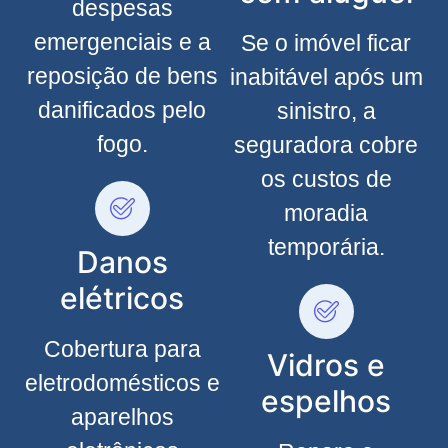
despesas
emergenciais e a
Se o imóvel ficar
reposição de bens
inabitável após um
danificados pelo
sinistro, a
fogo.
seguradora cobre
os custos de
moradia
temporária.
Danos
elétricos
Cobertura para
Vidros e
eletrodomésticos e
espelhos
aparelhos