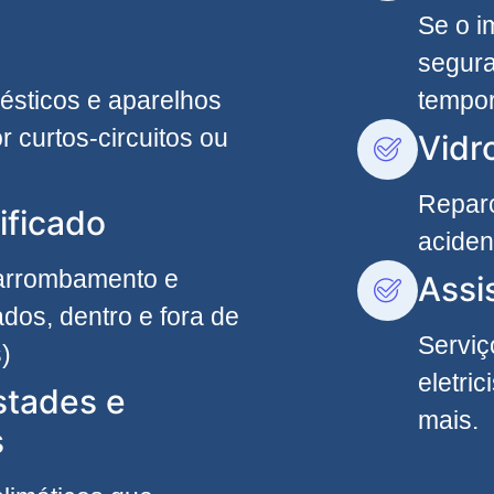
Se o i
segura
ésticos e aparelhos
tempor
r curtos-circuitos ou
Vidr
Reparo
ificado
aciden
 arrombamento e
Assi
dos, dentro e fora de
Serviç
)
eletri
stades e
mais.
s