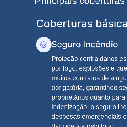
Principais cobertura
Coberturas básic
Seguro Incêndio
Proteção contra danos es
por fogo, explosões e qu
muitos contratos de alugu
obrigatória, garantindo s
proprietários quanto para 
indenização, o seguro inc
despesas emergenciais e
danificados pelo fogo.