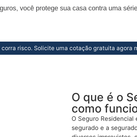
ros, você protege sua casa contra uma série d
 corra risco. Solicite uma cotação gratuita agora
O que é o S
como funci
O Seguro Residencial 
segurado e a segurado
diversos imprevistos, 