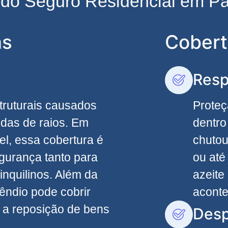
s do Seguro Residencial em 
as
Cobert
Resp
truturais causados
Proteç
edas de raios. Em
dentro
el, essa cobertura é
chutou
egurança tanto para
ou até
inquilinos. Além da
azeite
êndio pode cobrir
acont
 a reposição de bens
Desp