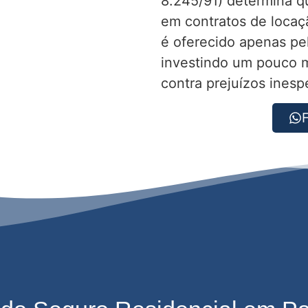
8.245/91) determina qu
em contratos de locaç
é oferecido apenas pel
investindo um pouco m
contra prejuízos inesp