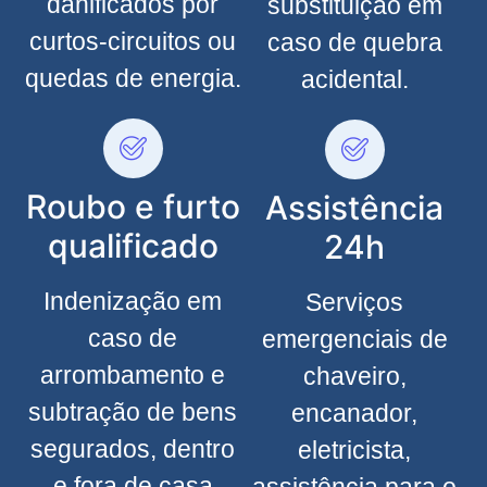
danificados por
substituição em
curtos-circuitos ou
caso de quebra
quedas de energia.
acidental.
Roubo e furto
Assistência
qualificado
24h
Indenização em
Serviços
caso de
emergenciais de
arrombamento e
chaveiro,
subtração de bens
encanador,
segurados, dentro
eletricista,
e fora de casa
assistência para o