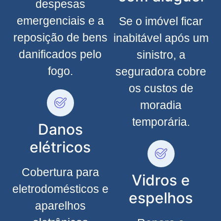
despesas
emergenciais e a
Se o imóvel ficar
reposição de bens
inabitável após um
danificados pelo
sinistro, a
fogo.
seguradora cobre
os custos de
moradia
temporária.
Danos
elétricos
Cobertura para
Vidros e
eletrodomésticos e
espelhos
aparelhos