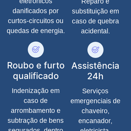
eletrônicos
Reparo e
danificados por
substituição em
curtos-circuitos ou
caso de quebra
quedas de energia.
acidental.
Roubo e furto
Assistência
qualificado
24h
Indenização em
Serviços
caso de
emergenciais de
arrombamento e
chaveiro,
subtração de bens
encanador,
segurados, dentro
eletricista,