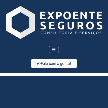
Fale com a gente!
Seguro Residencial em
Novais