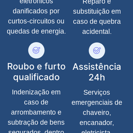
eletrônicos
Reparo e
danificados por
substituição em
curtos-circuitos ou
caso de quebra
quedas de energia.
acidental.
Roubo e furto
Assistência
qualificado
24h
Indenização em
Serviços
caso de
emergenciais de
arrombamento e
chaveiro,
subtração de bens
encanador,
segurados, dentro
eletricista,