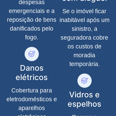
despesas
emergenciais e a
Se o imóvel ficar
reposição de bens
inabitável após um
danificados pelo
sinistro, a
fogo.
seguradora cobre
os custos de
moradia
temporária.
Danos
elétricos
Cobertura para
Vidros e
eletrodomésticos e
espelhos
aparelhos