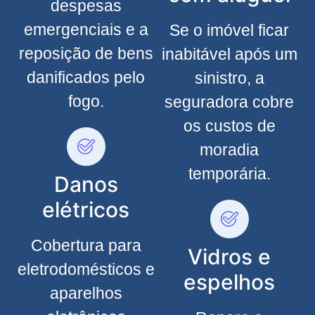
despesas
emergenciais e a
Se o imóvel ficar
reposição de bens
inabitável após um
danificados pelo
sinistro, a
fogo.
seguradora cobre
os custos de
moradia
temporária.
Danos
elétricos
Cobertura para
Vidros e
eletrodomésticos e
espelhos
aparelhos