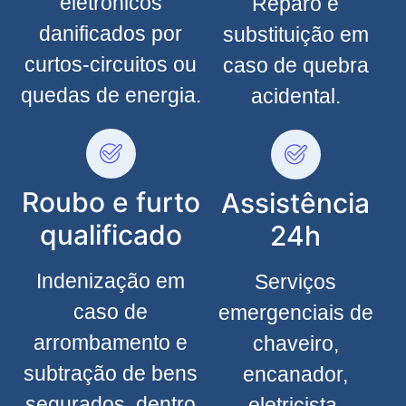
eletrônicos
Reparo e
danificados por
substituição em
curtos-circuitos ou
caso de quebra
quedas de energia.
acidental.
Roubo e furto
Assistência
qualificado
24h
Indenização em
Serviços
caso de
emergenciais de
arrombamento e
chaveiro,
subtração de bens
encanador,
segurados, dentro
eletricista,