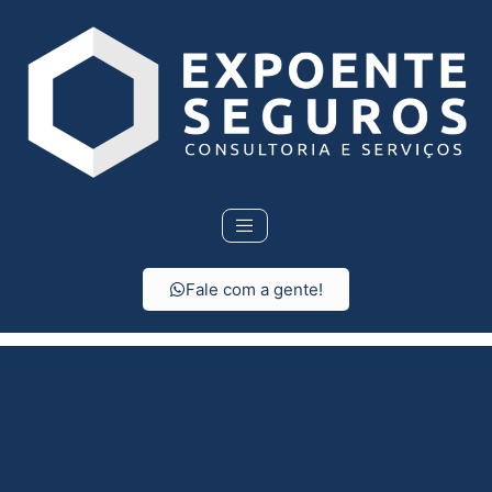
Fale com a gente!
Seguro Residencial em
Motuca