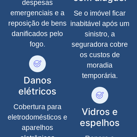
despesas
emergenciais e a
Se o imóvel ficar
reposição de bens
inabitável após um
danificados pelo
sinistro, a
fogo.
seguradora cobre
os custos de
moradia
temporária.
Danos
elétricos
Cobertura para
Vidros e
eletrodomésticos e
espelhos
aparelhos