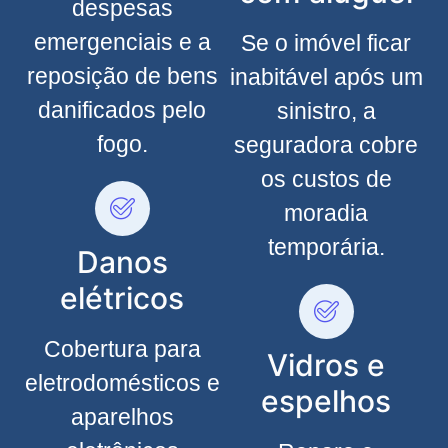
despesas
emergenciais e a
Se o imóvel ficar
reposição de bens
inabitável após um
danificados pelo
sinistro, a
fogo.
seguradora cobre
os custos de
moradia
temporária.
Danos
elétricos
Cobertura para
Vidros e
eletrodomésticos e
espelhos
aparelhos