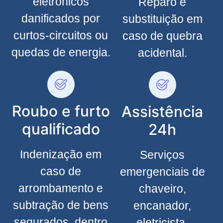
eletrônicos
Reparo e
danificados por
substituição em
curtos-circuitos ou
caso de quebra
quedas de energia.
acidental.
Roubo e furto
Assistência
qualificado
24h
Indenização em
Serviços
caso de
emergenciais de
arrombamento e
chaveiro,
subtração de bens
encanador,
segurados, dentro
eletricista,