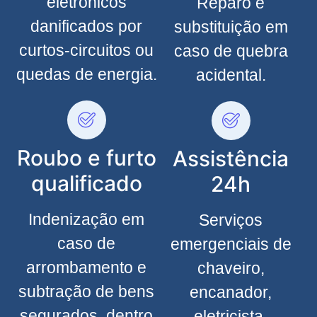
eletrônicos
Reparo e
danificados por
substituição em
curtos-circuitos ou
caso de quebra
quedas de energia.
acidental.
Roubo e furto
Assistência
qualificado
24h
Indenização em
Serviços
caso de
emergenciais de
arrombamento e
chaveiro,
subtração de bens
encanador,
segurados, dentro
eletricista,