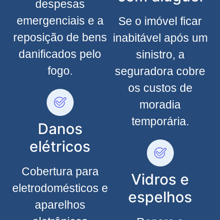
despesas
emergenciais e a
Se o imóvel ficar
reposição de bens
inabitável após um
danificados pelo
sinistro, a
fogo.
seguradora cobre
os custos de
moradia
temporária.
Danos
elétricos
Cobertura para
Vidros e
eletrodomésticos e
espelhos
aparelhos