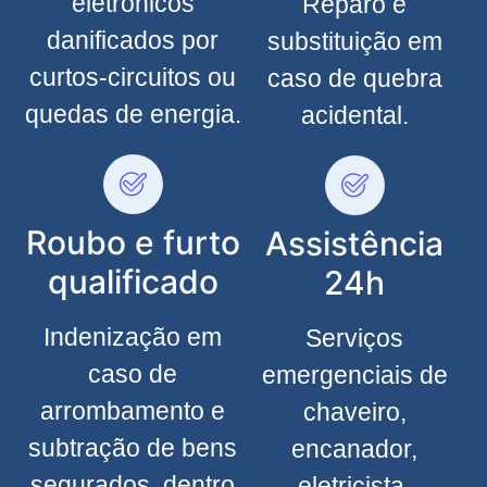
eletrônicos
Reparo e
danificados por
substituição em
curtos-circuitos ou
caso de quebra
quedas de energia.
acidental.
Roubo e furto
Assistência
qualificado
24h
Indenização em
Serviços
caso de
emergenciais de
arrombamento e
chaveiro,
subtração de bens
encanador,
segurados, dentro
eletricista,