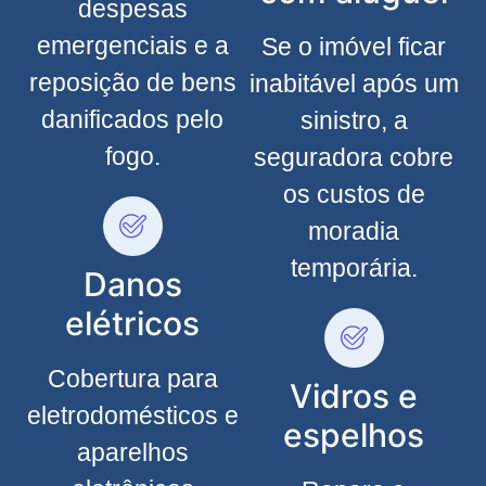
despesas
emergenciais e a
Se o imóvel ficar
reposição de bens
inabitável após um
danificados pelo
sinistro, a
fogo.
seguradora cobre
os custos de
moradia
temporária.
Danos
elétricos
Cobertura para
Vidros e
eletrodomésticos e
espelhos
aparelhos