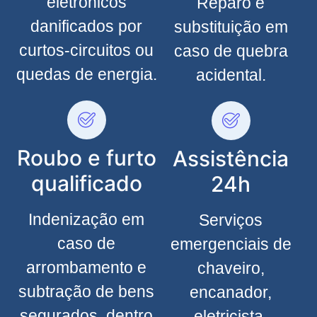
eletrônicos
Reparo e
danificados por
substituição em
curtos-circuitos ou
caso de quebra
quedas de energia.
acidental.
Roubo e furto
Assistência
qualificado
24h
Indenização em
Serviços
caso de
emergenciais de
arrombamento e
chaveiro,
subtração de bens
encanador,
segurados, dentro
eletricista,