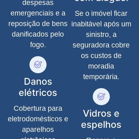
despesas
emergenciais e a
Se o imóvel ficar
reposição de bens
inabitável após um
danificados pelo
sinistro, a
fogo.
seguradora cobre
os custos de
moradia
temporária.
Danos
elétricos
Cobertura para
Vidros e
eletrodomésticos e
espelhos
aparelhos