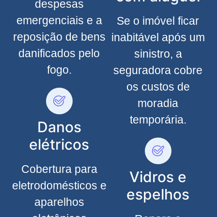
despesas
emergenciais e a
Se o imóvel ficar
reposição de bens
inabitável após um
danificados pelo
sinistro, a
fogo.
seguradora cobre
os custos de
moradia
temporária.
Danos
elétricos
Cobertura para
Vidros e
eletrodomésticos e
espelhos
aparelhos