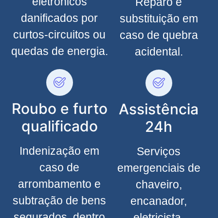
eletrônicos
Reparo e
danificados por
substituição em
curtos-circuitos ou
caso de quebra
quedas de energia.
acidental.
Roubo e furto
Assistência
qualificado
24h
Indenização em
Serviços
caso de
emergenciais de
arrombamento e
chaveiro,
subtração de bens
encanador,
segurados, dentro
eletricista,