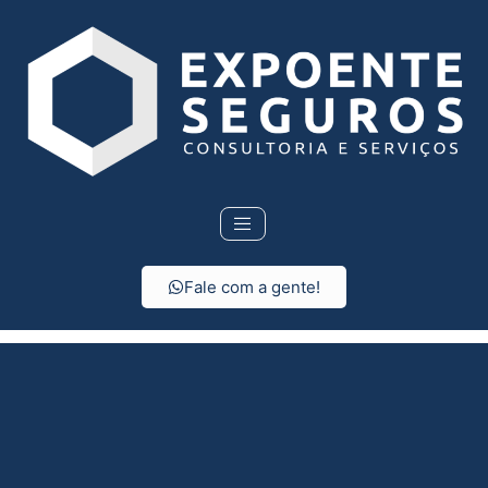
Fale com a gente!
Seguro Residencial em
Itaóca