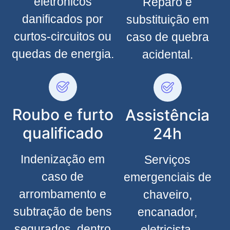
eletrônicos
Reparo e
danificados por
substituição em
curtos-circuitos ou
caso de quebra
quedas de energia.
acidental.
Roubo e furto
Assistência
qualificado
24h
Indenização em
Serviços
caso de
emergenciais de
arrombamento e
chaveiro,
subtração de bens
encanador,
segurados, dentro
eletricista,