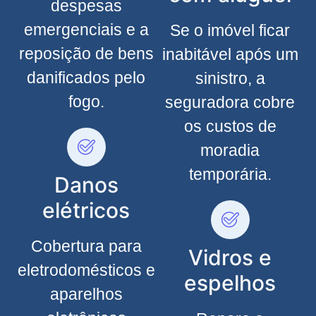
despesas
emergenciais e a
Se o imóvel ficar
reposição de bens
inabitável após um
danificados pelo
sinistro, a
fogo.
seguradora cobre
os custos de
moradia
temporária.
Danos
elétricos
Cobertura para
Vidros e
eletrodomésticos e
espelhos
aparelhos