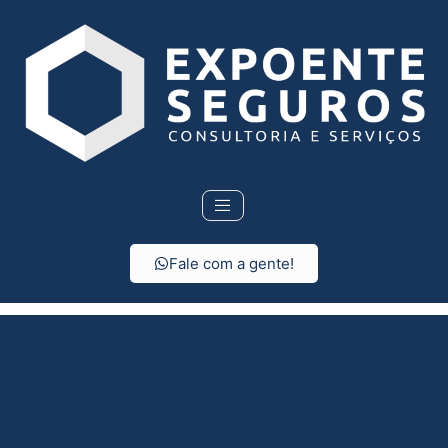
Fale com a gente!
Seguro Residencial em
Ipaussu