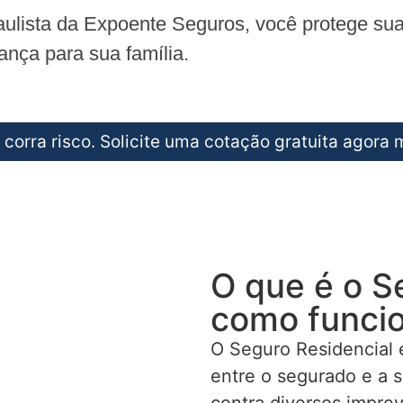
ista da Expoente Seguros, você protege sua 
ança para sua família.
 corra risco. Solicite uma cotação gratuita agora
O que é o S
como funci
O Seguro Residencial 
entre o segurado e a 
contra diversos imprev