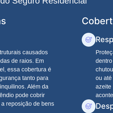
s do Seguro Residencial
as
Cobert
Resp
truturais causados
Proteç
edas de raios. Em
dentro
el, essa cobertura é
chutou
egurança tanto para
ou até
inquilinos. Além da
azeite
êndio pode cobrir
acont
 a reposição de bens
Desp