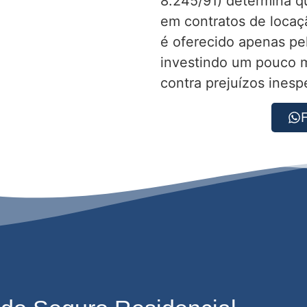
8.245/91) determina qu
em contratos de locaç
é oferecido apenas pel
investindo um pouco m
contra prejuízos inesp