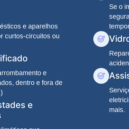
Se o i
segura
ésticos e aparelhos
tempor
r curtos-circuitos ou
Vidr
Reparo
ificado
aciden
 arrombamento e
Assi
dos, dentro e fora de
Serviç
)
eletri
stades e
mais.
s