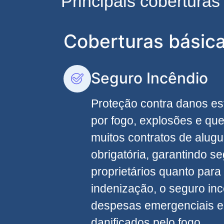
Principais cobertura
Coberturas básic
Seguro Incêndio
Proteção contra danos es
por fogo, explosões e qu
muitos contratos de alugu
obrigatória, garantindo s
proprietários quanto para 
indenização, o seguro inc
despesas emergenciais e
danificados pelo fogo.