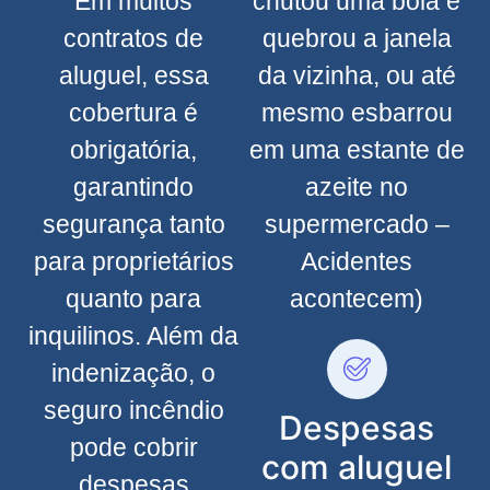
Em muitos
chutou uma bola e
contratos de
quebrou a janela
aluguel, essa
da vizinha, ou até
cobertura é
mesmo esbarrou
obrigatória,
em uma estante de
garantindo
azeite no
segurança tanto
supermercado –
para proprietários
Acidentes
quanto para
acontecem)
inquilinos. Além da
indenização, o
seguro incêndio
Despesas
pode cobrir
com aluguel
despesas