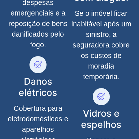
despesas
emergenciais e a
Se o imóvel ficar
reposição de bens
inabitável após um
danificados pelo
sinistro, a
fogo.
seguradora cobre
os custos de
moradia
temporária.
Danos
elétricos
Cobertura para
Vidros e
eletrodomésticos e
espelhos
aparelhos