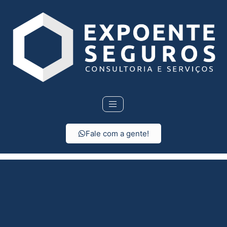
Fale com a gente!
Seguro Residencial em
Cubatão