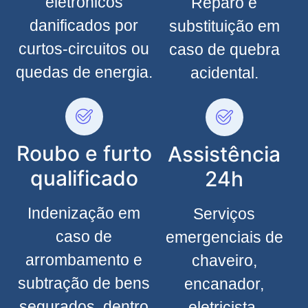
eletrônicos
Reparo e
danificados por
substituição em
curtos-circuitos ou
caso de quebra
quedas de energia.
acidental.
Roubo e furto
Assistência
qualificado
24h
Indenização em
Serviços
caso de
emergenciais de
arrombamento e
chaveiro,
subtração de bens
encanador,
segurados, dentro
eletricista,