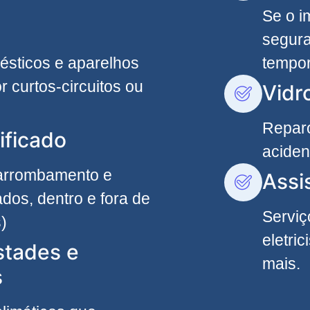
Se o i
segura
ésticos e aparelhos
tempor
r curtos-circuitos ou
Vidr
Reparo
ificado
aciden
 arrombamento e
Assi
dos, dentro e fora de
Serviç
)
eletri
stades e
mais.
s