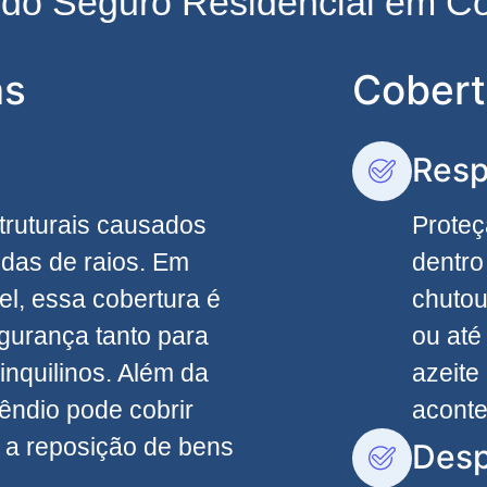
s do Seguro Residencial em Co
as
Cobert
Resp
truturais causados
Proteç
edas de raios. Em
dentro
el, essa cobertura é
chutou
egurança tanto para
ou até
inquilinos. Além da
azeite
êndio pode cobrir
acont
 a reposição de bens
Desp