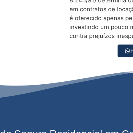
8.245/91) determina qu
em contratos de locaç
é oferecido apenas pel
investindo um pouco m
contra prejuízos inesp