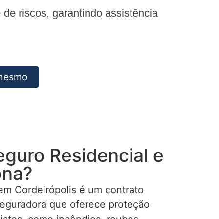
e riscos, garantindo assistência
 mesmo
eguro Residencial e
ona?
em Cordeirópolis é um contrato
seguradora que oferece proteção
istos, como incêndios, roubos,