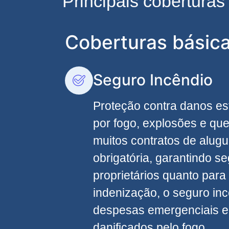
Principais cobertura
Coberturas básic
Seguro Incêndio
Proteção contra danos es
por fogo, explosões e qu
muitos contratos de alugu
obrigatória, garantindo s
proprietários quanto para 
indenização, o seguro inc
despesas emergenciais e
danificados pelo fogo.