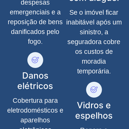
despesas
emergenciais e a
Se o imóvel ficar
reposição de bens
inabitável após um
danificados pelo
sinistro, a
fogo.
seguradora cobre
os custos de
moradia
temporária.
Danos
elétricos
Cobertura para
Vidros e
eletrodomésticos e
espelhos
aparelhos