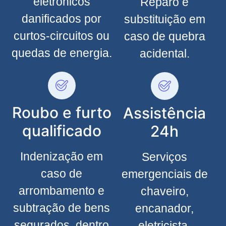
eletrônicos
Reparo e
danificados por
substituição em
curtos-circuitos ou
caso de quebra
quedas de energia.
acidental.
Roubo e furto
Assistência
qualificado
24h
Indenização em
Serviços
caso de
emergenciais de
arrombamento e
chaveiro,
subtração de bens
encanador,
segurados, dentro
eletricista,