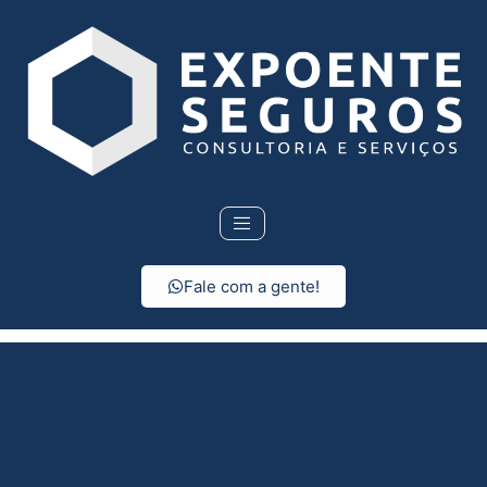
Fale com a gente!
Seguro para Moto em
Novais