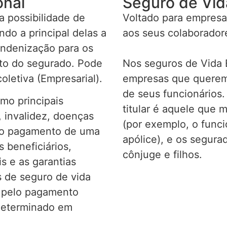
onal
Seguro de Vid
 possibilidade de
Voltado para empresa
do a principal delas a
aos seus colaborador
indenização para os
nto do segurado. Pode
Nos seguros de Vida E
oletiva (Empresarial).
empresas que querem 
de seus funcionários.
omo principais
titular é aquele que 
 invalidez, doenças
(por exemplo, o func
r o pagamento de uma
apólice), e os segur
 beneficiários,
cônjuge e filhos.
s e as garantias
 de seguro de vida
s pelo pagamento
determinado em