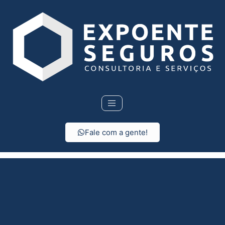
Fale com a gente!
Seguro de vida em
Taquaral