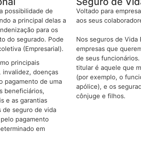
onal
Seguro de Vid
 possibilidade de
Voltado para empresa
do a principal delas a
aos seus colaborador
indenização para os
nto do segurado. Pode
Nos seguros de Vida E
oletiva (Empresarial).
empresas que querem 
de seus funcionários.
omo principais
titular é aquele que 
 invalidez, doenças
(por exemplo, o func
r o pagamento de uma
apólice), e os segur
 beneficiários,
cônjuge e filhos.
s e as garantias
 de seguro de vida
s pelo pagamento
determinado em