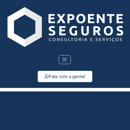
Fale com a gente!
Seguro de vida em
Tambaú