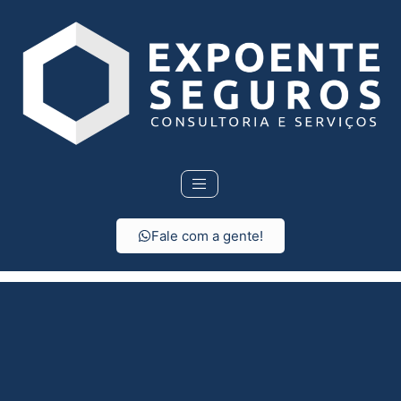
Fale com a gente!
Seguro de vida em
Tabapuã