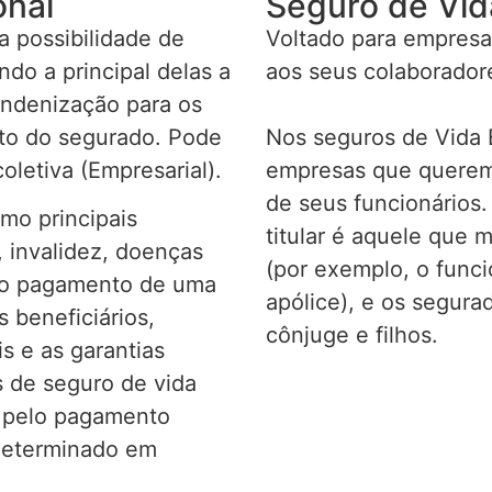
onal
Seguro de Vid
 possibilidade de
Voltado para empresa
do a principal delas a
aos seus colaborador
indenização para os
nto do segurado. Pode
Nos seguros de Vida E
oletiva (Empresarial).
empresas que querem 
de seus funcionários.
omo principais
titular é aquele que 
 invalidez, doenças
(por exemplo, o func
r o pagamento de uma
apólice), e os segur
 beneficiários,
cônjuge e filhos.
s e as garantias
 de seguro de vida
s pelo pagamento
determinado em