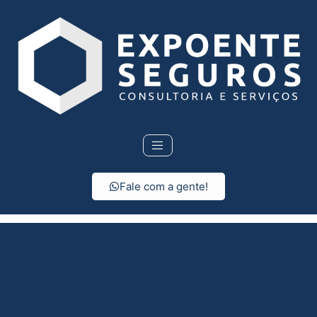
Fale com a gente!
Seguro de vida em
Santa fé do Sul