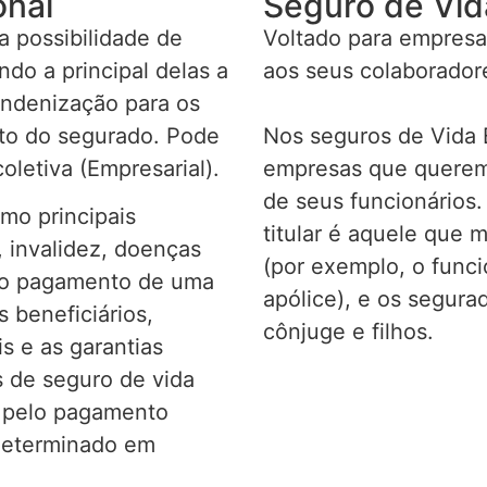
onal
Seguro de Vid
 possibilidade de
Voltado para empresa
do a principal delas a
aos seus colaborador
indenização para os
nto do segurado. Pode
Nos seguros de Vida E
oletiva (Empresarial).
empresas que querem 
de seus funcionários.
omo principais
titular é aquele que 
 invalidez, doenças
(por exemplo, o func
r o pagamento de uma
apólice), e os segur
 beneficiários,
cônjuge e filhos.
s e as garantias
 de seguro de vida
s pelo pagamento
determinado em