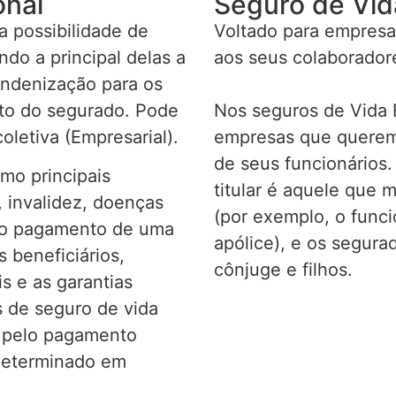
onal
Seguro de Vid
 possibilidade de
Voltado para empresa
do a principal delas a
aos seus colaborador
indenização para os
nto do segurado. Pode
Nos seguros de Vida E
oletiva (Empresarial).
empresas que querem 
de seus funcionários.
omo principais
titular é aquele que 
 invalidez, doenças
(por exemplo, o func
r o pagamento de uma
apólice), e os segur
 beneficiários,
cônjuge e filhos.
s e as garantias
 de seguro de vida
s pelo pagamento
determinado em