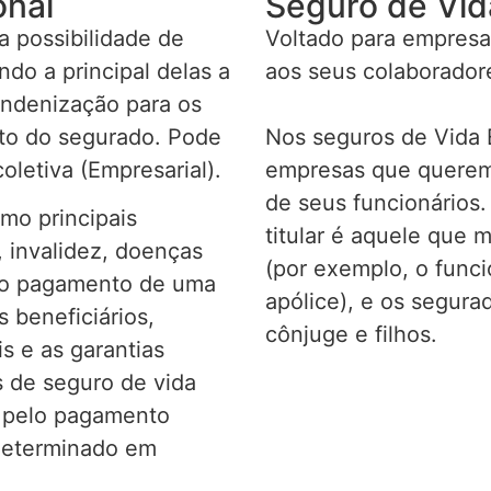
onal
Seguro de Vid
 possibilidade de
Voltado para empresa
do a principal delas a
aos seus colaborador
indenização para os
nto do segurado. Pode
Nos seguros de Vida E
oletiva (Empresarial).
empresas que querem 
de seus funcionários.
omo principais
titular é aquele que 
 invalidez, doenças
(por exemplo, o func
r o pagamento de uma
apólice), e os segur
 beneficiários,
cônjuge e filhos.
s e as garantias
 de seguro de vida
s pelo pagamento
determinado em