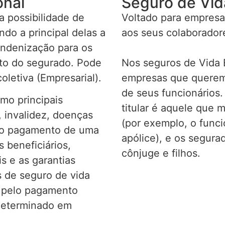
onal
Seguro de Vid
 possibilidade de
Voltado para empresa
do a principal delas a
aos seus colaborador
indenização para os
nto do segurado. Pode
Nos seguros de Vida E
oletiva (Empresarial).
empresas que querem 
de seus funcionários.
omo principais
titular é aquele que 
 invalidez, doenças
(por exemplo, o func
r o pagamento de uma
apólice), e os segur
 beneficiários,
cônjuge e filhos.
s e as garantias
 de seguro de vida
s pelo pagamento
determinado em