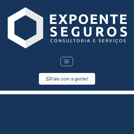
Fale com a gente!
Seguro de vida em
Ribeirão Corrente