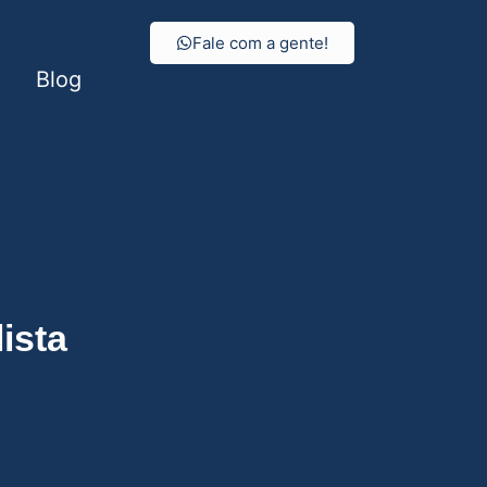
Fale com a gente!
Blog
ista