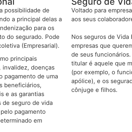
onal
Seguro de Vid
 possibilidade de
Voltado para empresa
do a principal delas a
aos seus colaborador
indenização para os
nto do segurado. Pode
Nos seguros de Vida E
oletiva (Empresarial).
empresas que querem 
de seus funcionários.
omo principais
titular é aquele que 
 invalidez, doenças
(por exemplo, o func
r o pagamento de uma
apólice), e os segur
 beneficiários,
cônjuge e filhos.
s e as garantias
 de seguro de vida
s pelo pagamento
determinado em