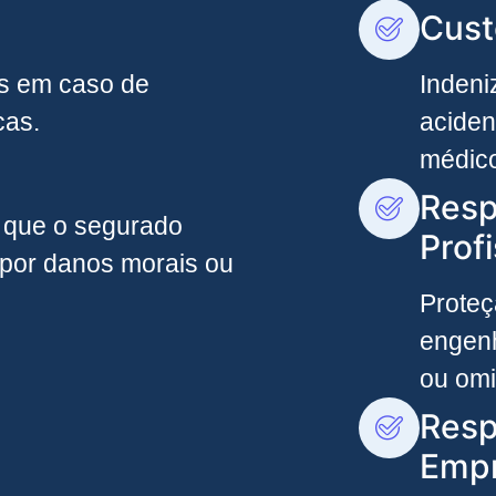
Cust
os em caso de
Indeni
cas.
aciden
médic
Resp
 que o segurado
Profi
 por danos morais ou
Proteç
engenh
ou omi
Resp
Empr