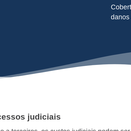
Cober
danos 
cessos judiciais