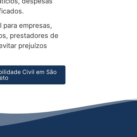
tícios, despesas
ficados.
l para empresas,
os, prestadores de
vitar prejuízos
ilidade Civil em São
eto