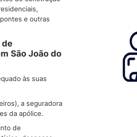
residenciais,
, pontes e outras
 de
em São João do
equado às suas
eiros), a seguradora
es da apólice.
ento de