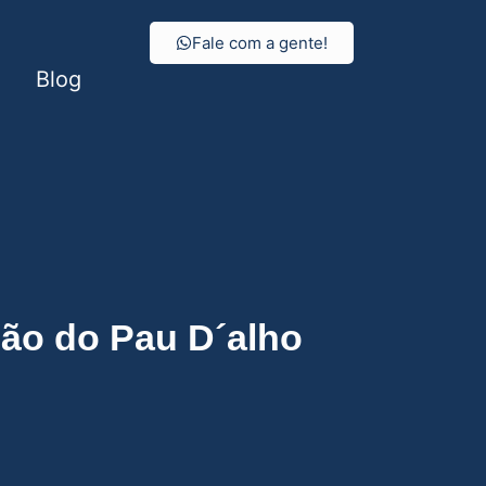
Fale com a gente!
Blog
ão do Pau D´alho
oão do Pau D´alho