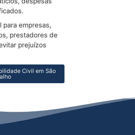
tícios, despesas
ficados.
l para empresas,
os, prestadores de
vitar prejuízos
ilidade Civil em São
alho