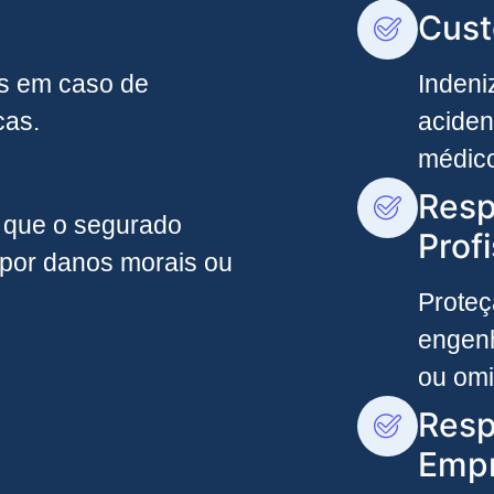
Cust
os em caso de
Indeni
cas.
aciden
médic
Resp
 que o segurado
Profi
 por danos morais ou
Proteç
engenh
ou omi
Resp
Empr