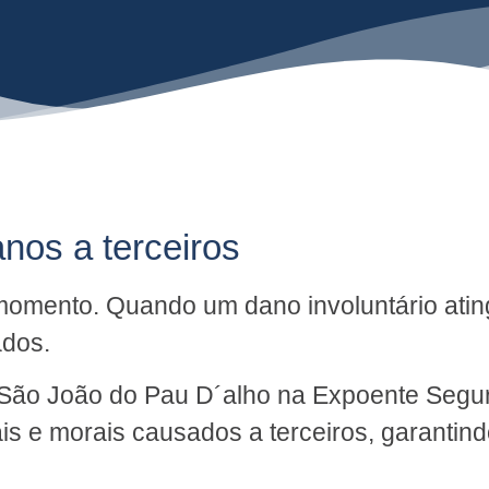
anos a terceiros
omento. Quando um dano involuntário ating
ados.
 São João do Pau D´alho na Expoente Segu
is e morais causados a terceiros, garantin