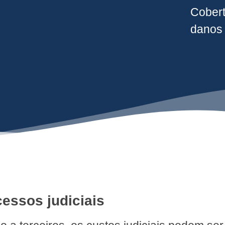
Cober
danos 
cessos judiciais