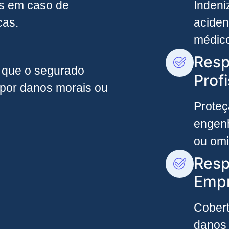
os em caso de
Indeni
cas.
aciden
médic
Resp
 que o segurado
Profi
 por danos morais ou
Proteç
engenh
ou omi
Resp
Empr
Cober
danos 