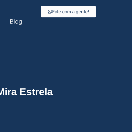
Fale com a gente!
Blog
trela
ira Estrela