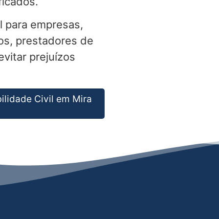
ficados.
l para empresas,
os, prestadores de
vitar prejuízos
ilidade Civil em Mira