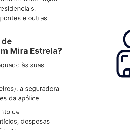
residenciais,
, pontes e outras
 de
em Mira Estrela?
equado às suas
eiros), a seguradora
es da apólice.
ento de
tícios, despesas