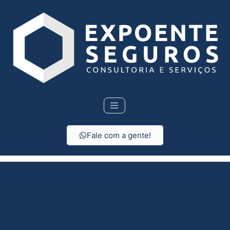
Fale com a gente!
Consórcio em Valentim
Gentil