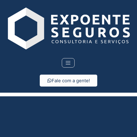
Fale com a gente!
Consórcio em São
Caetano do Sul